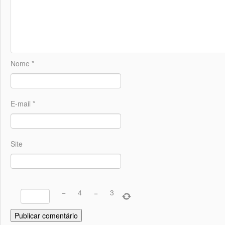
Nome
*
E-mail
*
Site
−
4
=
3