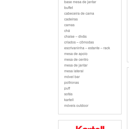
base mesa de jantar
buffet
cabeceira de cama
cadeiras
camas
chá
chaise – divãs
criados – cômodas
escrivaninha – estante – rack
mesa de apoio
mesa de centro
mesa de jantar
mesa lateral
móvel bar
poltronas
puff
sofás
kartell
móveis outdoor