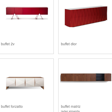
buffet 2v
buffet dior
buffet forzatto
buffet matriz
jader almeida