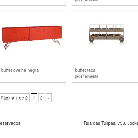
buffet ovelha negra
buffet teca
jader almeida
Página 1 de 2
1
2
»
 reservados
Rua das Tulipas, 730. Jocke