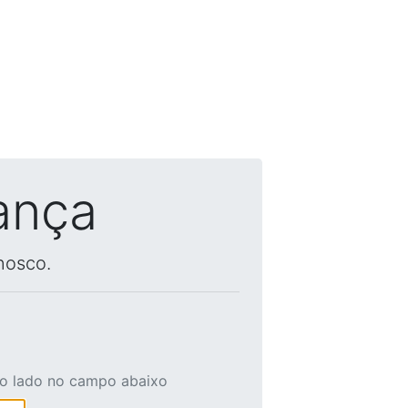
ança
nosco.
ao lado no campo abaixo