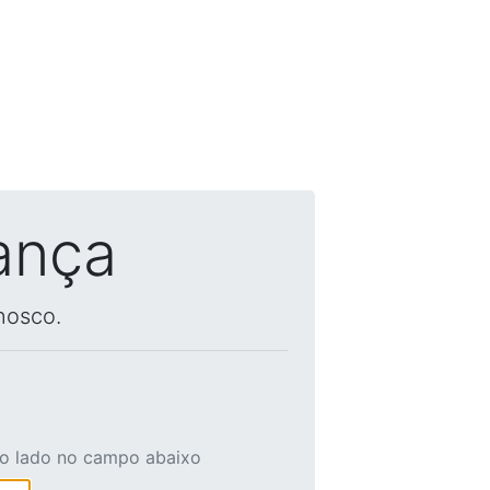
ança
nosco.
ao lado no campo abaixo