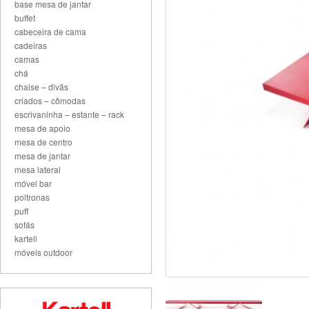
base mesa de jantar
buffet
cabeceira de cama
cadeiras
camas
chá
chaise – divãs
criados – cômodas
escrivaninha – estante – rack
mesa de apoio
mesa de centro
mesa de jantar
mesa lateral
móvel bar
poltronas
puff
sofás
kartell
móveis outdoor