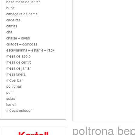
base mesa de jantar
buffet
cabeceira de cama
cadeiras
camas
chá
chaise – divãs
criados – cômodas
escrivaninha – estante – rack
mesa de apoio
mesa de centro
mesa de jantar
mesa lateral
móvel bar
poltronas
puff
sofás
kartell
móveis outdoor
poltrona bep