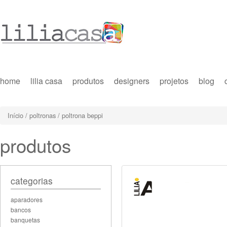
home
lilia casa
produtos
designers
projetos
blog
Início
/
poltronas
/ poltrona beppi
produtos
categorias
aparadores
bancos
banquetas